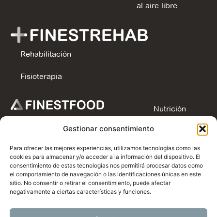
al aire libre
Rehabilitación
Fisioterapia
Nutrición
clínica
Gestionar consentimiento
Nutrición
Para ofrecer las mejores experiencias, utilizamos tecnologías como las
deportiva
cookies para almacenar y/o acceder a la información del dispositivo. El
consentimiento de estas tecnologías nos permitirá procesar datos como
Vegan &
el comportamiento de navegación o las identificaciones únicas en este
Veggie
sitio. No consentir o retirar el consentimiento, puede afectar
negativamente a ciertas características y funciones.
Obesidad y
sobrepeso