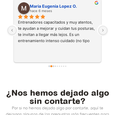
Miguel Amengual R.
hace 6 meses
 
familiar, buenos coaches, y entrenos 
Exp
s, 
divertidos e intensos!
air
el 
¿Nos hemos dejado algo
sin contarte?
Por si no hemos dejado algo por contarte, aquí te
dejamos algunas de las preguntas más frecuentes para