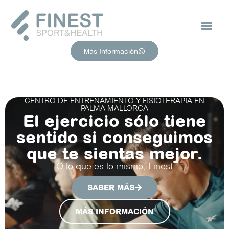
Más Información
CENTRO DE ENTRENAMIENTO Y FISIOTERAPIA EN
PALMA MALLORCA
El ejercicio sólo tiene
sentido si conseguimos
que te sientas mejor.
O lo que es lo mismo, Finest
SABER MÁS
MÁS INFORMACIÓN